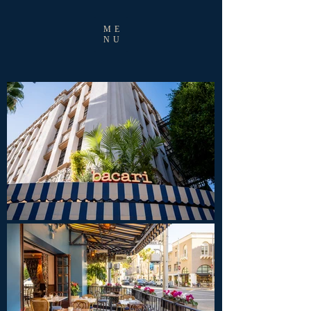
ME
NU